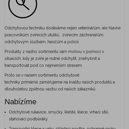
Odchytovou techniku dodáváme nejen veterinářům, ale hlavně
pracovníkům zvířecích útulků, zvířecím záchranářům,
odchytovým službám, hasičům a policii
Produkty z našho sortimentu vám mohou v pomoci v
situacích, kdy je
zvíře je nutné odchytit, znehybnit a
transportovat pod co nejmenším stresem
Proto se v našem sortimentu odchytové
techniky primárně zaměřujeme na kvalitu našich produktů a
dlouholetou zpětnou vazbu od našich zákazníků
Nabízíme
Odchytové rukavice, smyčky, kleště, klece, vrhací sítě,
stahovací podběráky
Transportní klece a vaky, skládací nosítka, ochranné prvky