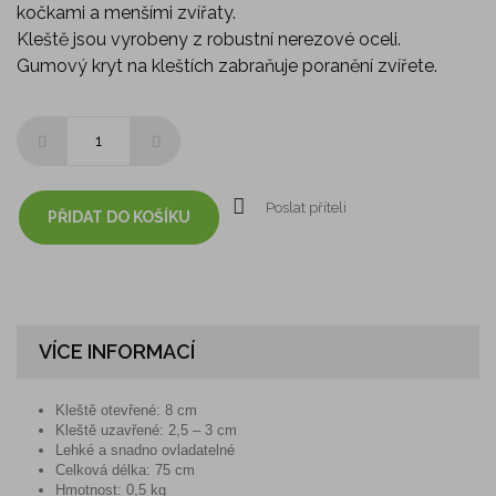
kočkami a menšími zvířaty.
Kleště jsou vyrobeny z robustní nerezové oceli.
Gumový kryt na kleštích zabraňuje poranění zvířete.
Poslat příteli
PŘIDAT DO KOŠÍKU
VÍCE INFORMACÍ
Kleště otevřené: 8 cm
Kleště uzavřené
: 2,5 – 3 cm
Lehké a snadno ovladatelné
Celková délka: 75 cm
Hmotnost: 0,5 kg