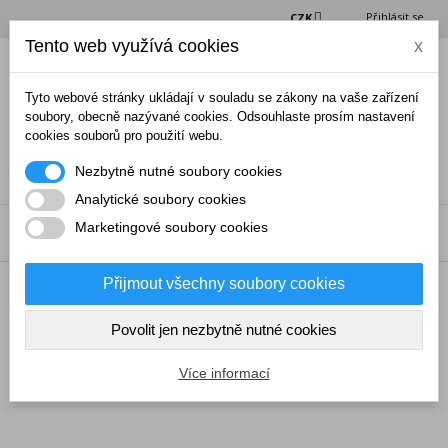
Přihlásit se
CZK
Tento web využívá cookies
x
(0)
Tyto webové stránky ukládají v souladu se zákony na vaše zařízení
soubory, obecně nazývané cookies. Odsouhlaste prosím nastavení
cookies souborů pro použití webu.
Nezbytně nutné soubory cookies
Analytické soubory cookies
Marketingové soubory cookies
NABÍDKA
Přijmout všechny soubory cookies
→
Odchytová technika
→
Odchytové kleště FZ3
Povolit jen nezbytně nutné cookies
Více informací