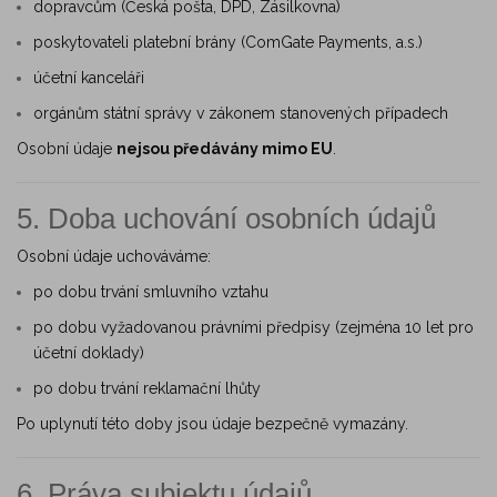
dopravcům (Česká pošta, DPD, Zásilkovna)
poskytovateli platební brány (ComGate Payments, a.s.)
účetní kanceláři
orgánům státní správy v zákonem stanovených případech
Osobní údaje
nejsou předávány mimo EU
.
5. Doba uchování osobních údajů
Osobní údaje uchováváme:
po dobu trvání smluvního vztahu
po dobu vyžadovanou právními předpisy (zejména 10 let pro
účetní doklady)
po dobu trvání reklamační lhůty
Po uplynutí této doby jsou údaje bezpečně vymazány.
6. Práva subjektu údajů