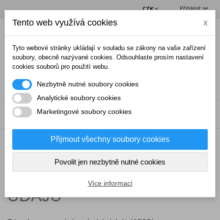
Přihlásit se
CZK
Tento web využívá cookies
x
(0)
Tyto webové stránky ukládají v souladu se zákony na vaše zařízení
soubory, obecně nazývané cookies. Odsouhlaste prosím nastavení
cookies souborů pro použití webu.
Nezbytně nutné soubory cookies
Analytické soubory cookies
Marketingové soubory cookies
NABÍDKA
Přijmout všechny soubory cookies
→
GDPR
Povolit jen nezbytně nutné cookies
OCHRANA OSOBNÍCH
Více informací
ÚDAJŮ