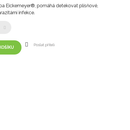
a Eickemeyer®, pomáhá detekovat plísňové,
razitární infekce.
Poslat příteli
KOŠÍKU