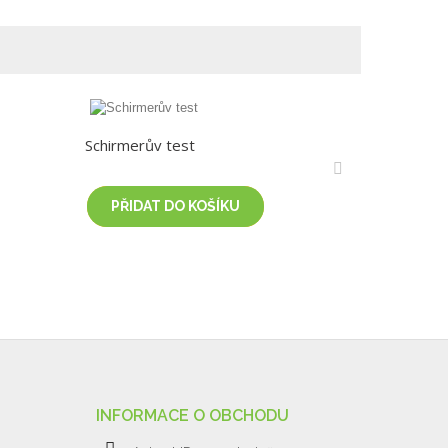
Schirmerův test
EickSkin
PŘIDAT DO KOŠÍKU
PŘID
INFORMACE O OBCHODU