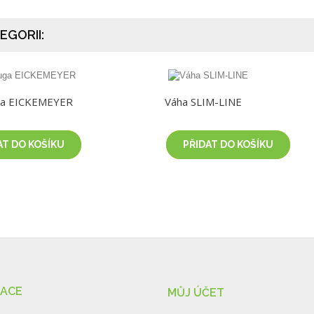
EGORII:
uga EICKEMEYER
Váha SLIM-LINE
AT DO KOŠÍKU
PŘIDAT DO KOŠÍKU
MACE
MŮJ ÚČET