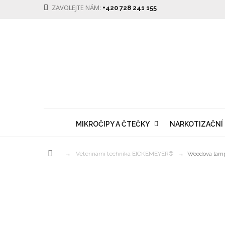
ZAVOLEJTE NÁM:
+420 728 241 155
MIKROČIPY A ČTEČKY
NARKOTIZAČNÍ
→
Veterinární technika EICKEMEYER®
→
Woodova lam