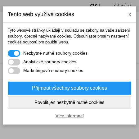
Přihlásit se
CZK
Tento web využívá cookies
x
(0)
Tyto webové stránky ukládají v souladu se zákony na vaše zařízení
soubory, obecně nazývané cookies. Odsouhlaste prosím nastavení
cookies souborů pro použití webu.
Nezbytně nutné soubory cookies
Analytické soubory cookies
Marketingové soubory cookies
NABÍDKA
Přijmout všechny soubory cookies
→
Narkotizační technika
→
Střely, jehly a příslušenství
→
Stabilizátor pro foukačkové střely
Povolit jen nezbytně nutné cookies
Více informací