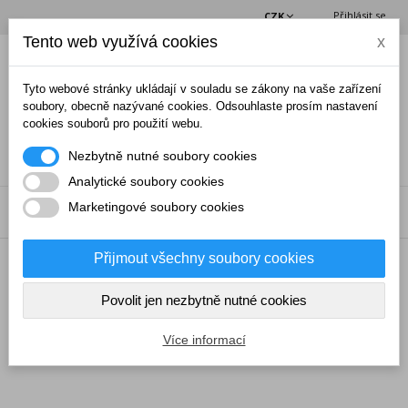
Přihlásit se
CZK
Tento web využívá cookies
x
(0)
Tyto webové stránky ukládají v souladu se zákony na vaše zařízení
soubory, obecně nazývané cookies. Odsouhlaste prosím nastavení
cookies souborů pro použití webu.
Nezbytně nutné soubory cookies
Analytické soubory cookies
Marketingové soubory cookies
NABÍDKA
Přijmout všechny soubory cookies
→
Mikročipy a čtečky
→
Mikročipy
→
Aplikátor mikročipů IM
200C
Povolit jen nezbytně nutné cookies
Více informací