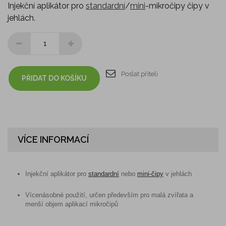
Injekční aplikátor pro
standardní
/
mini
-mikročipy čipy v
jehlách.
Poslat příteli
PŘIDAT DO KOŠÍKU
VÍCE INFORMACÍ
Injekční aplikátor pro
standardní
nebo
mini-čipy
v jehlách
Vícenásobné použití, určen především pro malá zvířata a
menší objem aplikací mikročipů